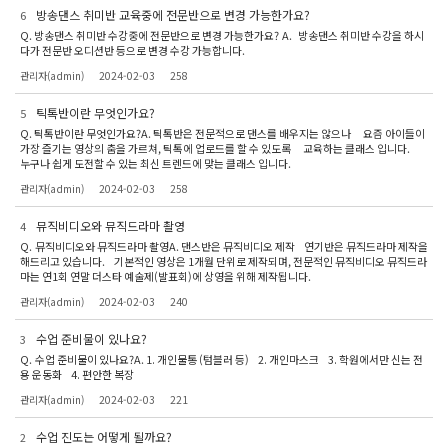
방송댄스 취미반 교육중에 전문반으로 변경 가능한가요?
6
Q. 방송댄스 취미반 수강중에 전문반으로 변경 가능한가요? A. 방송댄스 취미반 수강을 하시
다가 전문반 오디션반 등으로 변경 수강 가능합니다.
관리자(admin)
2024-02-03
258
틱톡반이란 무엇인가요?
5
Q. 틱톡반이란 무엇인가요?A. 틱톡반은 전문적으로 댄스를 배우지는 않으나 요즘 아이들이
가장 즐기는 영상의 춤을 가르쳐, 틱톡에 업로드를 할 수 있도록 교육하는 클래스 입니다.
누구나 쉽게 도전할 수 있는 최신 트렌드에 맞는 클래스 입니다.
관리자(admin)
2024-02-03
258
뮤직비디오와 뮤직드라마 촬영
4
Q. 뮤직비디오와 뮤직드라마 촬영A. 댄스반은 뮤직비디오 제작 연기반은 뮤직드라마 제작을
해드리고 있습니다. 기본적인 영상은 1개월 단위로 제작되며, 전문적인 뮤직비디오 뮤직드라
마는 연1회 연말 더스타 예술제(발표회)에 상영을 위해 제작됩니다.
관리자(admin)
2024-02-03
240
수업 준비물이 있나요?
3
Q. 수업 준비물이 있나요?A. 1. 개인물통 (텀블러 등) 2. 개인마스크 3. 학원에서만 신는 전
용 운동화 4. 편안한 복장
관리자(admin)
2024-02-03
221
수업 진도는 어떻게 될까요?
2