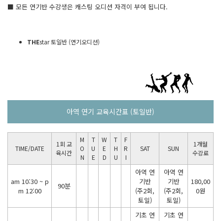
■ 모든 연기반 수강생은 캐스팅 오디션 자격이 부여 됩니다.
THE
star 토일반 (연기오디션)
아역 연기 교육시간표 (토일반)
M
T
W
T
F
1회 교
1개월
TIME/DATE
O
U
E
H
R
SAT
SUN
육시간
수강료
N
E
D
U
I
아역 연
아역 연
am 10:30 ~ p
기반
기반
180,00
90분
m 12:00
(주2회,
(주2회,
0원
토일)
토일)
기초 연
기초 연